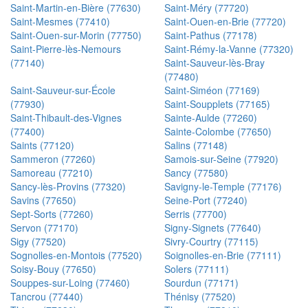
Saint-Martin-en-Bière (77630)
Saint-Méry (77720)
Saint-Mesmes (77410)
Saint-Ouen-en-Brie (77720)
Saint-Ouen-sur-Morin (77750)
Saint-Pathus (77178)
Saint-Pierre-lès-Nemours
Saint-Rémy-la-Vanne (77320)
(77140)
Saint-Sauveur-lès-Bray
(77480)
Saint-Sauveur-sur-École
Saint-Siméon (77169)
(77930)
Saint-Soupplets (77165)
Saint-Thibault-des-Vignes
Sainte-Aulde (77260)
(77400)
Sainte-Colombe (77650)
Saints (77120)
Salins (77148)
Sammeron (77260)
Samois-sur-Seine (77920)
Samoreau (77210)
Sancy (77580)
Sancy-lès-Provins (77320)
Savigny-le-Temple (77176)
Savins (77650)
Seine-Port (77240)
Sept-Sorts (77260)
Serris (77700)
Servon (77170)
Signy-Signets (77640)
Sigy (77520)
Sivry-Courtry (77115)
Sognolles-en-Montois (77520)
Soignolles-en-Brie (77111)
Soisy-Bouy (77650)
Solers (77111)
Souppes-sur-Loing (77460)
Sourdun (77171)
Tancrou (77440)
Thénisy (77520)