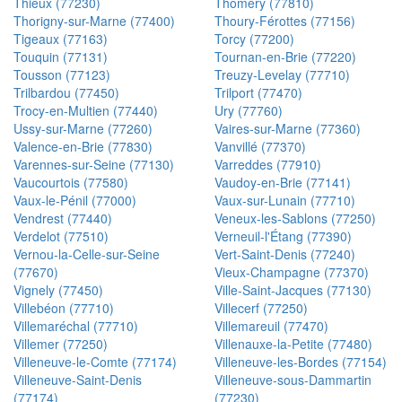
Thieux (77230)
Thomery (77810)
Thorigny-sur-Marne (77400)
Thoury-Férottes (77156)
Tigeaux (77163)
Torcy (77200)
Touquin (77131)
Tournan-en-Brie (77220)
Tousson (77123)
Treuzy-Levelay (77710)
Trilbardou (77450)
Trilport (77470)
Trocy-en-Multien (77440)
Ury (77760)
Ussy-sur-Marne (77260)
Vaires-sur-Marne (77360)
Valence-en-Brie (77830)
Vanvillé (77370)
Varennes-sur-Seine (77130)
Varreddes (77910)
Vaucourtois (77580)
Vaudoy-en-Brie (77141)
Vaux-le-Pénil (77000)
Vaux-sur-Lunain (77710)
Vendrest (77440)
Veneux-les-Sablons (77250)
Verdelot (77510)
Verneuil-l'Étang (77390)
Vernou-la-Celle-sur-Seine
Vert-Saint-Denis (77240)
(77670)
Vieux-Champagne (77370)
Vignely (77450)
Ville-Saint-Jacques (77130)
Villebéon (77710)
Villecerf (77250)
Villemaréchal (77710)
Villemareuil (77470)
Villemer (77250)
Villenauxe-la-Petite (77480)
Villeneuve-le-Comte (77174)
Villeneuve-les-Bordes (77154)
Villeneuve-Saint-Denis
Villeneuve-sous-Dammartin
(77174)
(77230)