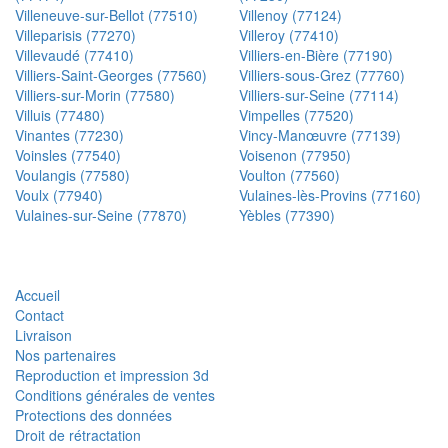
Villeneuve-sur-Bellot (77510)
Villenoy (77124)
Villeparisis (77270)
Villeroy (77410)
Villevaudé (77410)
Villiers-en-Bière (77190)
Villiers-Saint-Georges (77560)
Villiers-sous-Grez (77760)
Villiers-sur-Morin (77580)
Villiers-sur-Seine (77114)
Villuis (77480)
Vimpelles (77520)
Vinantes (77230)
Vincy-Manœuvre (77139)
Voinsles (77540)
Voisenon (77950)
Voulangis (77580)
Voulton (77560)
Voulx (77940)
Vulaines-lès-Provins (77160)
Vulaines-sur-Seine (77870)
Yèbles (77390)
Accueil
Contact
Livraison
Nos partenaires
Reproduction et impression 3d
Conditions générales de ventes
Protections des données
Droit de rétractation