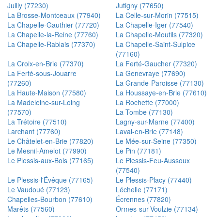
Juilly (77230)
Jutigny (77650)
La Brosse-Montceaux (77940)
La Celle-sur-Morin (77515)
La Chapelle-Gauthier (77720)
La Chapelle-Iger (77540)
La Chapelle-la-Reine (77760)
La Chapelle-Moutils (77320)
La Chapelle-Rablais (77370)
La Chapelle-Saint-Sulpice
(77160)
La Croix-en-Brie (77370)
La Ferté-Gaucher (77320)
La Ferté-sous-Jouarre
La Genevraye (77690)
(77260)
La Grande-Paroisse (77130)
La Haute-Maison (77580)
La Houssaye-en-Brie (77610)
La Madeleine-sur-Loing
La Rochette (77000)
(77570)
La Tombe (77130)
La Trétoire (77510)
Lagny-sur-Marne (77400)
Larchant (77760)
Laval-en-Brie (77148)
Le Châtelet-en-Brie (77820)
Le Mée-sur-Seine (77350)
Le Mesnil-Amelot (77990)
Le Pin (77181)
Le Plessis-aux-Bois (77165)
Le Plessis-Feu-Aussoux
(77540)
Le Plessis-l'Évêque (77165)
Le Plessis-Placy (77440)
Le Vaudoué (77123)
Léchelle (77171)
Chapelles-Bourbon (77610)
Écrennes (77820)
Marêts (77560)
Ormes-sur-Voulzie (77134)