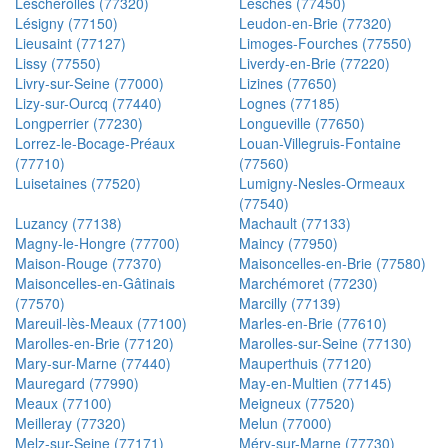
Lescherolles (77320)
Lesches (77450)
Lésigny (77150)
Leudon-en-Brie (77320)
Lieusaint (77127)
Limoges-Fourches (77550)
Lissy (77550)
Liverdy-en-Brie (77220)
Livry-sur-Seine (77000)
Lizines (77650)
Lizy-sur-Ourcq (77440)
Lognes (77185)
Longperrier (77230)
Longueville (77650)
Lorrez-le-Bocage-Préaux
Louan-Villegruis-Fontaine
(77710)
(77560)
Luisetaines (77520)
Lumigny-Nesles-Ormeaux
(77540)
Luzancy (77138)
Machault (77133)
Magny-le-Hongre (77700)
Maincy (77950)
Maison-Rouge (77370)
Maisoncelles-en-Brie (77580)
Maisoncelles-en-Gâtinais
Marchémoret (77230)
(77570)
Marcilly (77139)
Mareuil-lès-Meaux (77100)
Marles-en-Brie (77610)
Marolles-en-Brie (77120)
Marolles-sur-Seine (77130)
Mary-sur-Marne (77440)
Mauperthuis (77120)
Mauregard (77990)
May-en-Multien (77145)
Meaux (77100)
Meigneux (77520)
Meilleray (77320)
Melun (77000)
Melz-sur-Seine (77171)
Méry-sur-Marne (77730)