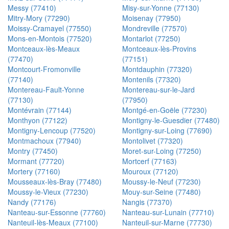
Messy (77410)
Misy-sur-Yonne (77130)
Mitry-Mory (77290)
Moisenay (77950)
Moissy-Cramayel (77550)
Mondreville (77570)
Mons-en-Montois (77520)
Montarlot (77250)
Montceaux-lès-Meaux
Montceaux-lès-Provins
(77470)
(77151)
Montcourt-Fromonville
Montdauphin (77320)
(77140)
Montenils (77320)
Montereau-Fault-Yonne
Montereau-sur-le-Jard
(77130)
(77950)
Montévrain (77144)
Montgé-en-Goële (77230)
Monthyon (77122)
Montigny-le-Guesdier (77480)
Montigny-Lencoup (77520)
Montigny-sur-Loing (77690)
Montmachoux (77940)
Montolivet (77320)
Montry (77450)
Moret-sur-Loing (77250)
Mormant (77720)
Mortcerf (77163)
Mortery (77160)
Mouroux (77120)
Mousseaux-lès-Bray (77480)
Moussy-le-Neuf (77230)
Moussy-le-Vieux (77230)
Mouy-sur-Seine (77480)
Nandy (77176)
Nangis (77370)
Nanteau-sur-Essonne (77760)
Nanteau-sur-Lunain (77710)
Nanteuil-lès-Meaux (77100)
Nanteuil-sur-Marne (77730)