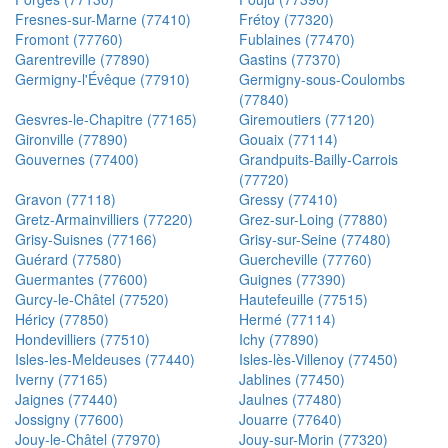
Fresnes-sur-Marne (77410)
Frétoy (77320)
Fromont (77760)
Fublaines (77470)
Garentreville (77890)
Gastins (77370)
Germigny-l'Évêque (77910)
Germigny-sous-Coulombs
(77840)
Gesvres-le-Chapitre (77165)
Giremoutiers (77120)
Gironville (77890)
Gouaix (77114)
Gouvernes (77400)
Grandpuits-Bailly-Carrois
(77720)
Gravon (77118)
Gressy (77410)
Gretz-Armainvilliers (77220)
Grez-sur-Loing (77880)
Grisy-Suisnes (77166)
Grisy-sur-Seine (77480)
Guérard (77580)
Guercheville (77760)
Guermantes (77600)
Guignes (77390)
Gurcy-le-Châtel (77520)
Hautefeuille (77515)
Héricy (77850)
Hermé (77114)
Hondevilliers (77510)
Ichy (77890)
Isles-les-Meldeuses (77440)
Isles-lès-Villenoy (77450)
Iverny (77165)
Jablines (77450)
Jaignes (77440)
Jaulnes (77480)
Jossigny (77600)
Jouarre (77640)
Jouy-le-Châtel (77970)
Jouy-sur-Morin (77320)