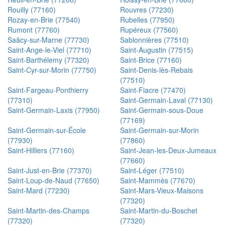
Rouilly (77160)
Rouvres (77230)
Rozay-en-Brie (77540)
Rubelles (77950)
Rumont (77760)
Rupéreux (77560)
Saâcy-sur-Marne (77730)
Sablonnières (77510)
Saint-Ange-le-Viel (77710)
Saint-Augustin (77515)
Saint-Barthélemy (77320)
Saint-Brice (77160)
Saint-Cyr-sur-Morin (77750)
Saint-Denis-lès-Rebais
(77510)
Saint-Fargeau-Ponthierry
Saint-Fiacre (77470)
(77310)
Saint-Germain-Laval (77130)
Saint-Germain-Laxis (77950)
Saint-Germain-sous-Doue
(77169)
Saint-Germain-sur-École
Saint-Germain-sur-Morin
(77930)
(77860)
Saint-Hilliers (77160)
Saint-Jean-les-Deux-Jumeaux
(77660)
Saint-Just-en-Brie (77370)
Saint-Léger (77510)
Saint-Loup-de-Naud (77650)
Saint-Mammès (77670)
Saint-Mard (77230)
Saint-Mars-Vieux-Maisons
(77320)
Saint-Martin-des-Champs
Saint-Martin-du-Boschet
(77320)
(77320)