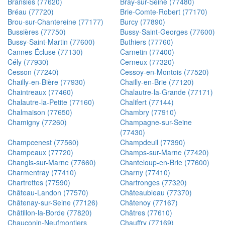
Bransles (77620)
Bray-sur-Seine (77480)
Bréau (77720)
Brie-Comte-Robert (77170)
Brou-sur-Chantereine (77177)
Burcy (77890)
Bussières (77750)
Bussy-Saint-Georges (77600)
Bussy-Saint-Martin (77600)
Buthiers (77760)
Cannes-Écluse (77130)
Carnetin (77400)
Cély (77930)
Cerneux (77320)
Cesson (77240)
Cessoy-en-Montois (77520)
Chailly-en-Bière (77930)
Chailly-en-Brie (77120)
Chaintreaux (77460)
Chalautre-la-Grande (77171)
Chalautre-la-Petite (77160)
Chalifert (77144)
Chalmaison (77650)
Chambry (77910)
Chamigny (77260)
Champagne-sur-Seine
(77430)
Champcenest (77560)
Champdeuil (77390)
Champeaux (77720)
Champs-sur-Marne (77420)
Changis-sur-Marne (77660)
Chanteloup-en-Brie (77600)
Charmentray (77410)
Charny (77410)
Chartrettes (77590)
Chartronges (77320)
Château-Landon (77570)
Châteaubleau (77370)
Châtenay-sur-Seine (77126)
Châtenoy (77167)
Châtillon-la-Borde (77820)
Châtres (77610)
Chauconin-Neufmontiers
Chauffry (77169)