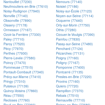
Nantouillet (77230)
Nemours (77140)
Neufmoutiers-en-Brie (77610)
Noisiel (77186)
Noisy-Rudignon (77940)
Noisy-sur-École (77123)
Nonville (77140)
Noyen-sur-Seine (77114)
Obsonville (77890)
Ocquerre (77440)
Oissery (77178)
Orly-sur-Morin (77750)
Ormesson (77167)
Othis (77280)
Ozoir-la-Ferrière (77330)
Ozouer-le-Voulgis (77390)
Paley (77710)
Pamfou (77830)
Paroy (77520)
Passy-sur-Seine (77480)
Pécy (77970)
Penchard (77124)
Perthes (77930)
Pézarches (77131)
Pierre-Levée (77580)
Poigny (77160)
Poincy (77470)
Poligny (77167)
Pommeuse (77515)
Pomponne (77400)
Pontault-Combault (77340)
Pontcarré (77135)
Précy-sur-Marne (77410)
Presles-en-Brie (77220)
Pringy (77310)
Provins (77160)
Puisieux (77139)
Quiers (77720)
Quincy-Voisins (77860)
Rampillon (77370)
Réau (77550)
Rebais (77510)
Recloses (77760)
Remauville (77710)
Reuil-en-Brie (77260)
Roissy-en-Brie (77680)