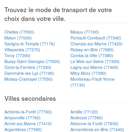
Trouvez le mode de transport de votre
choix dans votre ville.
Chelles (77500)
Meaux (77100)
Melun (77000)
Pontault-Combault (77340)
Savigny-le-Temple (77176)
Champs-sur-Marne (77420)
Villeparisis (77270)
Roissy-en-Brie (77680)
Torcy (77200)
Combs-la-Ville (77380)
Bussy-Saint-Georges (77600)
Le Mée-sur-Seine (77350)
Ozoir-la-Ferrière (77330)
Lagny-sur-Marne (77400)
Dammarie-les-Lys (77190)
Mitry-Mory (77290)
Moissy-Cramayel (77550)
Montereau-Fault-Yonne
(77130)
Villes secondaires
Achères-la-Forêt (77760)
Amillis (77120)
Amponville (77760)
Andrezel (77390)
Annet-sur-Marne (77410)
Arbonne-la-Forêt (77630)
Argentières (77390)
Armentières-en-Brie (77440)