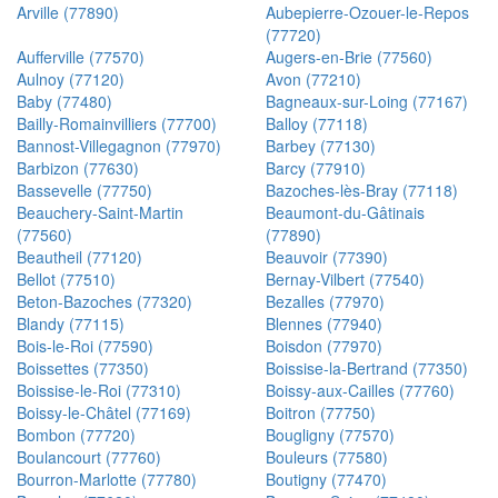
Arville (77890)
Aubepierre-Ozouer-le-Repos
(77720)
Aufferville (77570)
Augers-en-Brie (77560)
Aulnoy (77120)
Avon (77210)
Baby (77480)
Bagneaux-sur-Loing (77167)
Bailly-Romainvilliers (77700)
Balloy (77118)
Bannost-Villegagnon (77970)
Barbey (77130)
Barbizon (77630)
Barcy (77910)
Bassevelle (77750)
Bazoches-lès-Bray (77118)
Beauchery-Saint-Martin
Beaumont-du-Gâtinais
(77560)
(77890)
Beautheil (77120)
Beauvoir (77390)
Bellot (77510)
Bernay-Vilbert (77540)
Beton-Bazoches (77320)
Bezalles (77970)
Blandy (77115)
Blennes (77940)
Bois-le-Roi (77590)
Boisdon (77970)
Boissettes (77350)
Boissise-la-Bertrand (77350)
Boissise-le-Roi (77310)
Boissy-aux-Cailles (77760)
Boissy-le-Châtel (77169)
Boitron (77750)
Bombon (77720)
Bougligny (77570)
Boulancourt (77760)
Bouleurs (77580)
Bourron-Marlotte (77780)
Boutigny (77470)