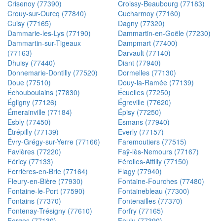
Crisenoy (77390)
Croissy-Beaubourg (77183)
Crouy-sur-Ourcq (77840)
Cucharmoy (77160)
Cuisy (77165)
Dagny (77320)
Dammarie-les-Lys (77190)
Dammartin-en-Goële (77230)
Dammartin-sur-Tigeaux
Dampmart (77400)
(77163)
Darvault (77140)
Dhuisy (77440)
Diant (77940)
Donnemarie-Dontilly (77520)
Dormelles (77130)
Doue (77510)
Douy-la-Ramée (77139)
Échouboulains (77830)
Écuelles (77250)
Égligny (77126)
Égreville (77620)
Émerainville (77184)
Épisy (77250)
Esbly (77450)
Esmans (77940)
Étrépilly (77139)
Everly (77157)
Évry-Grégy-sur-Yerre (77166)
Faremoutiers (77515)
Favières (77220)
Faÿ-lès-Nemours (77167)
Féricy (77133)
Férolles-Attilly (77150)
Ferrières-en-Brie (77164)
Flagy (77940)
Fleury-en-Bière (77930)
Fontaine-Fourches (77480)
Fontaine-le-Port (77590)
Fontainebleau (77300)
Fontains (77370)
Fontenailles (77370)
Fontenay-Trésigny (77610)
Forfry (77165)
Forges (77130)
Fouju (77390)