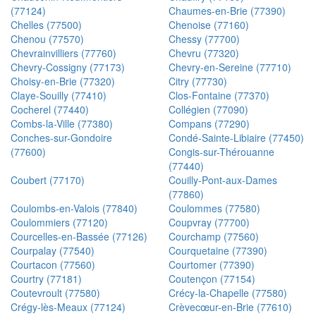
(77124)
Chaumes-en-Brie (77390)
Chelles (77500)
Chenoise (77160)
Chenou (77570)
Chessy (77700)
Chevrainvilliers (77760)
Chevru (77320)
Chevry-Cossigny (77173)
Chevry-en-Sereine (77710)
Choisy-en-Brie (77320)
Citry (77730)
Claye-Souilly (77410)
Clos-Fontaine (77370)
Cocherel (77440)
Collégien (77090)
Combs-la-Ville (77380)
Compans (77290)
Conches-sur-Gondoire
Condé-Sainte-Libiaire (77450)
(77600)
Congis-sur-Thérouanne
(77440)
Coubert (77170)
Couilly-Pont-aux-Dames
(77860)
Coulombs-en-Valois (77840)
Coulommes (77580)
Coulommiers (77120)
Coupvray (77700)
Courcelles-en-Bassée (77126)
Courchamp (77560)
Courpalay (77540)
Courquetaine (77390)
Courtacon (77560)
Courtomer (77390)
Courtry (77181)
Coutençon (77154)
Coutevroult (77580)
Crécy-la-Chapelle (77580)
Crégy-lès-Meaux (77124)
Crèvecœur-en-Brie (77610)