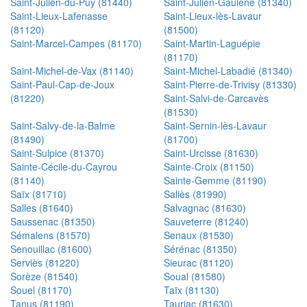
Saint-Julien-du-Puy (81440)
Saint-Julien-Gaulène (81340)
Saint-Lieux-Lafenasse
Saint-Lieux-lès-Lavaur
(81120)
(81500)
Saint-Marcel-Campes (81170)
Saint-Martin-Laguépie
(81170)
Saint-Michel-de-Vax (81140)
Saint-Michel-Labadié (81340)
Saint-Paul-Cap-de-Joux
Saint-Pierre-de-Trivisy (81330)
(81220)
Saint-Salvi-de-Carcavès
(81530)
Saint-Salvy-de-la-Balme
Saint-Sernin-lès-Lavaur
(81490)
(81700)
Saint-Sulpice (81370)
Saint-Urcisse (81630)
Sainte-Cécile-du-Cayrou
Sainte-Croix (81150)
(81140)
Sainte-Gemme (81190)
Saïx (81710)
Saliès (81990)
Salles (81640)
Salvagnac (81630)
Saussenac (81350)
Sauveterre (81240)
Sémalens (81570)
Senaux (81530)
Senouillac (81600)
Sérénac (81350)
Serviès (81220)
Sieurac (81120)
Sorèze (81540)
Soual (81580)
Souel (81170)
Taïx (81130)
Tanus (81190)
Tauriac (81630)