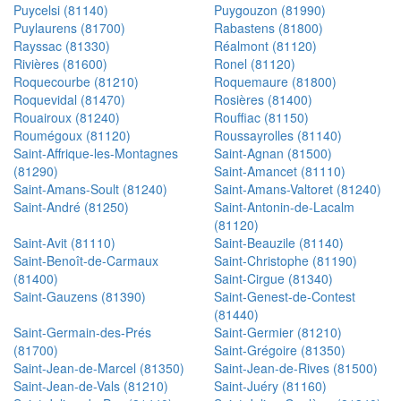
Puycelsi (81140)
Puygouzon (81990)
Puylaurens (81700)
Rabastens (81800)
Rayssac (81330)
Réalmont (81120)
Rivières (81600)
Ronel (81120)
Roquecourbe (81210)
Roquemaure (81800)
Roquevidal (81470)
Rosières (81400)
Rouairoux (81240)
Rouffiac (81150)
Roumégoux (81120)
Roussayrolles (81140)
Saint-Affrique-les-Montagnes
Saint-Agnan (81500)
(81290)
Saint-Amancet (81110)
Saint-Amans-Soult (81240)
Saint-Amans-Valtoret (81240)
Saint-André (81250)
Saint-Antonin-de-Lacalm
(81120)
Saint-Avit (81110)
Saint-Beauzile (81140)
Saint-Benoît-de-Carmaux
Saint-Christophe (81190)
(81400)
Saint-Cirgue (81340)
Saint-Gauzens (81390)
Saint-Genest-de-Contest
(81440)
Saint-Germain-des-Prés
Saint-Germier (81210)
(81700)
Saint-Grégoire (81350)
Saint-Jean-de-Marcel (81350)
Saint-Jean-de-Rives (81500)
Saint-Jean-de-Vals (81210)
Saint-Juéry (81160)