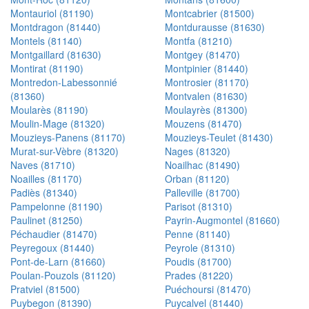
Montauriol (81190)
Montcabrier (81500)
Montdragon (81440)
Montdurausse (81630)
Montels (81140)
Montfa (81210)
Montgaillard (81630)
Montgey (81470)
Montirat (81190)
Montpinier (81440)
Montredon-Labessonnié
Montrosier (81170)
(81360)
Montvalen (81630)
Moularès (81190)
Moulayrès (81300)
Moulin-Mage (81320)
Mouzens (81470)
Mouzieys-Panens (81170)
Mouzieys-Teulet (81430)
Murat-sur-Vèbre (81320)
Nages (81320)
Naves (81710)
Noailhac (81490)
Noailles (81170)
Orban (81120)
Padiès (81340)
Palleville (81700)
Pampelonne (81190)
Parisot (81310)
Paulinet (81250)
Payrin-Augmontel (81660)
Péchaudier (81470)
Penne (81140)
Peyregoux (81440)
Peyrole (81310)
Pont-de-Larn (81660)
Poudis (81700)
Poulan-Pouzols (81120)
Prades (81220)
Pratviel (81500)
Puéchoursi (81470)
Puybegon (81390)
Puycalvel (81440)