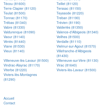
Técou (81600)
Teillet (81120)
Terre-Clapier (81120)
Terssac (81150)
Teulat (81500)
Teyssode (81220)
Tonnac (81170)
Treban (81190)
Trébas (81340)
Trévien (81190)
Vabre (81330)
Valderiès (81350)
Valdurenque (81090)
Valence-d'Albigeois (81340)
Vaour (81140)
Veilhes (81500)
Vénès (81440)
Verdalle (81110)
Viane (81530)
Vielmur-sur-Agout (81570)
Vieux (81140)
Villefranche-d'Albigeois
(81430)
Villeneuve-lès-Lavaur (81500)
Villeneuve-sur-Vère (81130)
Vindrac-Alayrac (81170)
Virac (81640)
Viterbe (81220)
Viviers-lès-Lavaur (81500)
Viviers-lès-Montagnes
(81290)
Accueil
Contact