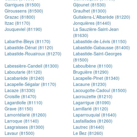
Garrigues (81500)
Gijounet (81530)
Giroussens (81500)
Graulhet (81300)
Grazac (81800)
Guitalens-L'Albarède (81220)
Itzac (81170)
Jonquières (81440)
Jouqueviel (81190)
La Sauzière-Saint-Jean
(81630)
Labarthe-Bleys (81170)
Labastide-de-Lévis (81150)
Labastide-Dénat (81120)
Labastide-Gabausse (81400)
Labastide-Rouairoux (81270)
Labastide-Saint-Georges
(81500)
Labessière-Candeil (81300)
Laboulbène (81100)
Laboutarie (81120)
Bruguière (81290)
Lacabarède (81240)
Lacapelle-Pinet (81340)
Lacapelle-Ségalar (81170)
Lacaune (81230)
Lacaze (81330)
Lacougotte-Cadoul (81500)
Croisille (81470)
Lacrouzette (81210)
Lagardiolle (81110)
Lagarrigue (81090)
Grave (81150)
Lamillarié (81120)
Lamontélarié (81260)
Laparrouquial (81640)
Larroque (81140)
Lasfaillades (81260)
Lasgraisses (81300)
Lautrec (81440)
Lavaur (81500)
Le Bez (81260)