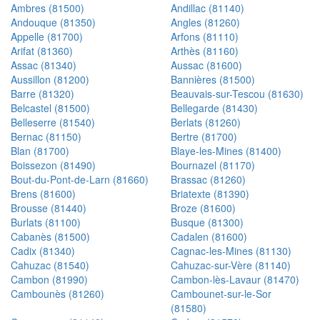
Ambres (81500)
Andillac (81140)
Andouque (81350)
Angles (81260)
Appelle (81700)
Arfons (81110)
Arifat (81360)
Arthès (81160)
Assac (81340)
Aussac (81600)
Aussillon (81200)
Bannières (81500)
Barre (81320)
Beauvais-sur-Tescou (81630)
Belcastel (81500)
Bellegarde (81430)
Belleserre (81540)
Berlats (81260)
Bernac (81150)
Bertre (81700)
Blan (81700)
Blaye-les-Mines (81400)
Boissezon (81490)
Bournazel (81170)
Bout-du-Pont-de-Larn (81660)
Brassac (81260)
Brens (81600)
Briatexte (81390)
Brousse (81440)
Broze (81600)
Burlats (81100)
Busque (81300)
Cabanès (81500)
Cadalen (81600)
Cadix (81340)
Cagnac-les-Mines (81130)
Cahuzac (81540)
Cahuzac-sur-Vère (81140)
Cambon (81990)
Cambon-lès-Lavaur (81470)
Cambounès (81260)
Cambounet-sur-le-Sor
(81580)