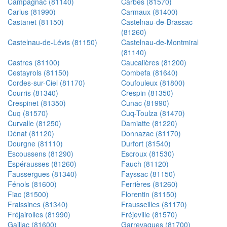
Campagnac (81140)
Carbes (81570)
Carlus (81990)
Carmaux (81400)
Castanet (81150)
Castelnau-de-Brassac
(81260)
Castelnau-de-Lévis (81150)
Castelnau-de-Montmiral
(81140)
Castres (81100)
Caucalières (81200)
Cestayrols (81150)
Combefa (81640)
Cordes-sur-Ciel (81170)
Coufouleux (81800)
Courris (81340)
Crespin (81350)
Crespinet (81350)
Cunac (81990)
Cuq (81570)
Cuq-Toulza (81470)
Curvalle (81250)
Damiatte (81220)
Dénat (81120)
Donnazac (81170)
Dourgne (81110)
Durfort (81540)
Escoussens (81290)
Escroux (81530)
Espérausses (81260)
Fauch (81120)
Faussergues (81340)
Fayssac (81150)
Fénols (81600)
Ferrières (81260)
Fiac (81500)
Florentin (81150)
Fraissines (81340)
Frausseilles (81170)
Fréjairolles (81990)
Fréjeville (81570)
Gaillac (81600)
Garrevaques (81700)