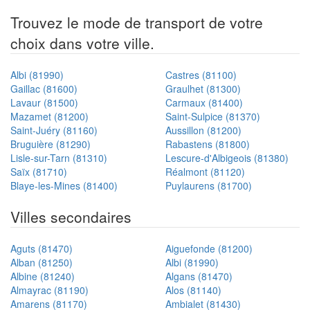
Trouvez le mode de transport de votre
choix dans votre ville.
Albi (81990)
Castres (81100)
Gaillac (81600)
Graulhet (81300)
Lavaur (81500)
Carmaux (81400)
Mazamet (81200)
Saint-Sulpice (81370)
Saint-Juéry (81160)
Aussillon (81200)
Bruguière (81290)
Rabastens (81800)
Lisle-sur-Tarn (81310)
Lescure-d'Albigeois (81380)
Saïx (81710)
Réalmont (81120)
Blaye-les-Mines (81400)
Puylaurens (81700)
Villes secondaires
Aguts (81470)
Aiguefonde (81200)
Alban (81250)
Albi (81990)
Albine (81240)
Algans (81470)
Almayrac (81190)
Alos (81140)
Amarens (81170)
Ambialet (81430)