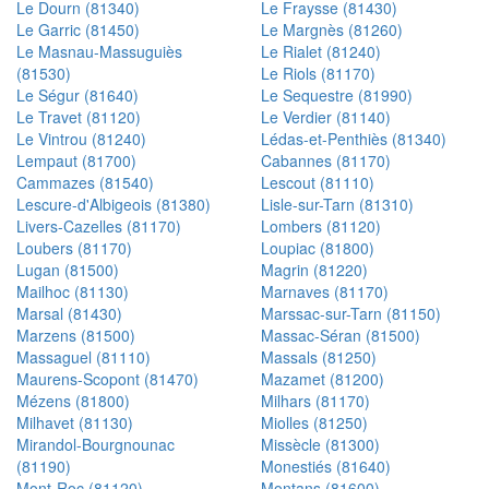
Le Dourn (81340)
Le Fraysse (81430)
Le Garric (81450)
Le Margnès (81260)
Le Masnau-Massuguiès
Le Rialet (81240)
(81530)
Le Riols (81170)
Le Ségur (81640)
Le Sequestre (81990)
Le Travet (81120)
Le Verdier (81140)
Le Vintrou (81240)
Lédas-et-Penthiès (81340)
Lempaut (81700)
Cabannes (81170)
Cammazes (81540)
Lescout (81110)
Lescure-d'Albigeois (81380)
Lisle-sur-Tarn (81310)
Livers-Cazelles (81170)
Lombers (81120)
Loubers (81170)
Loupiac (81800)
Lugan (81500)
Magrin (81220)
Mailhoc (81130)
Marnaves (81170)
Marsal (81430)
Marssac-sur-Tarn (81150)
Marzens (81500)
Massac-Séran (81500)
Massaguel (81110)
Massals (81250)
Maurens-Scopont (81470)
Mazamet (81200)
Mézens (81800)
Milhars (81170)
Milhavet (81130)
Miolles (81250)
Mirandol-Bourgnounac
Missècle (81300)
(81190)
Monestiés (81640)
Mont-Roc (81120)
Montans (81600)