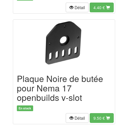
Détail
4.40
€
Plaque Noire de butée
pour Nema 17
openbuilds v-slot
En stock
Détail
9.50
€