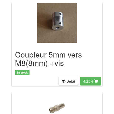
Coupleur 5mm vers
M8(8mm) +vis
En stock
Détail
4.25
€