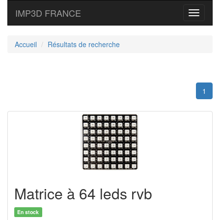
IMP3D FRANCE
Toggle
navigati
Accueil
Résultats de recherche
1
Matrice à 64 leds rvb
En stock