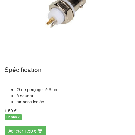
Spécification
Ø de perçage: 9.6mm
à souder
embase isolée
1.50
€
En stock
Acheter
1.50 €