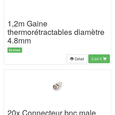
1,2m Gaine
thermorétractables diamètre
4.8mm
En stock
Détail
0.60
€
20x Connecteur bnc male