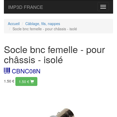
IMP3D FRANCE
Toggle
navigati
Accueil
Câblage, fils, nappes
Socle bnc femelle - pour châssis - isolé
Socle bnc femelle - pour
châssis - isolé
CBNC08N
1.50 €
1.50
€