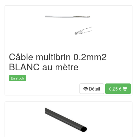
Câble multibrin 0.2mm2
BLANC au mètre
En stock
Détail
0.25
€