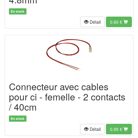
En stock
Détail
0.60
€
Connecteur avec cables
pour ci - femelle - 2 contacts
/ 40cm
En stock
Détail
0.95
€