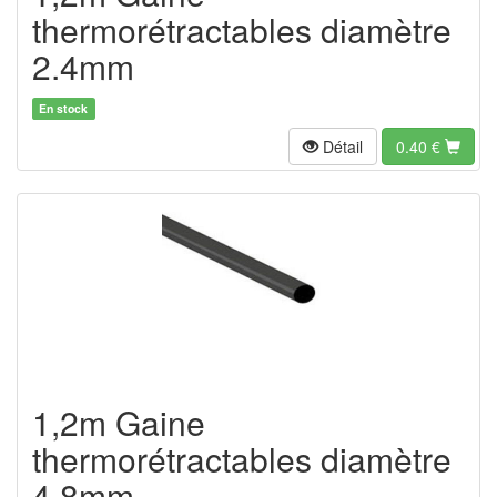
thermorétractables diamètre
2.4mm
En stock
Détail
0.40
€
1,2m Gaine
thermorétractables diamètre
4.8mm