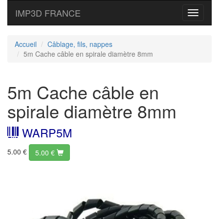
IMP3D FRANCE
Toggle
navigati
Accueil
Câblage, fils, nappes
5m Cache câble en spirale diamètre 8mm
5m Cache câble en
spirale diamètre 8mm
WARP5M
5.00 €
5.00
€