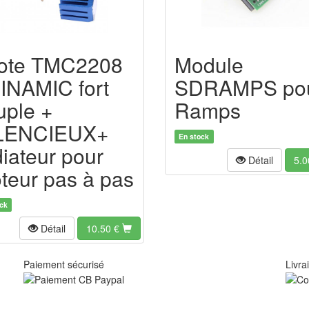
lote TMC2208
Module
INAMIC fort
SDRAMPS po
uple +
Ramps
LENCIEUX+
En stock
diateur pour
Détail
5.0
teur pas à pas
ck
Détail
10.50
€
Paiement sécurisé
Livra