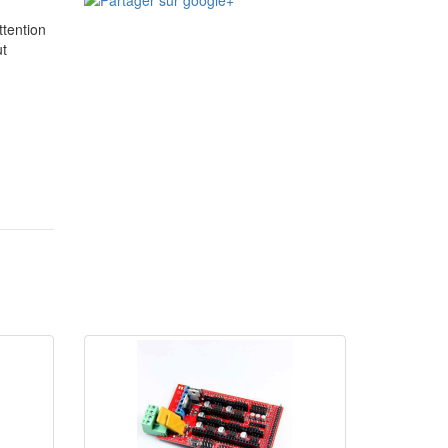
ttention
ut