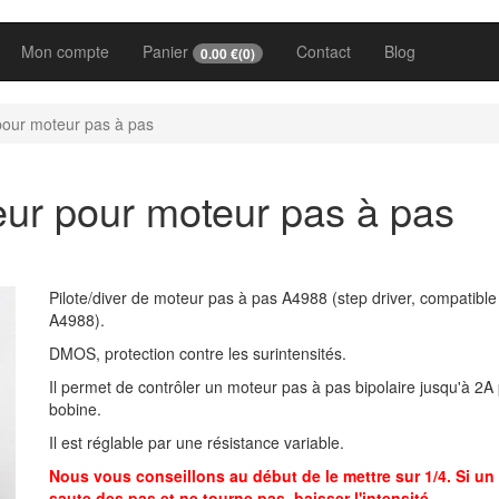
Mon compte
Panier
Contact
Blog
0.00
€(
0
)
 pour moteur pas à pas
eur pour moteur pas à pas
Pilote/diver de moteur pas à pas A4988 (step driver, compatible
A4988).
DMOS, protection contre les surintensités.
Il permet de contrôler un moteur pas à pas bipolaire jusqu'à 2A
bobine.
Il est réglable par une résistance variable.
Nous vous conseillons au début de le mettre sur 1/4. Si un
saute des pas et ne tourne pas, baisser l'intensité.