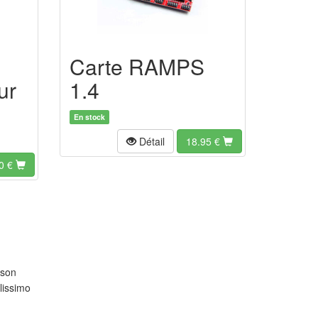
Carte RAMPS
ur
1.4
En stock
Détail
18.95
€
0
€
ison