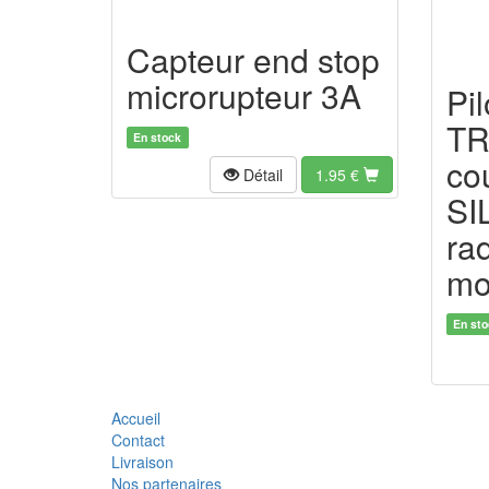
Capteur end stop
microrupteur 3A
Pi
TR
En stock
co
Détail
1.95
€
SI
ra
mo
En sto
Accueil
Contact
Livraison
Nos partenaires