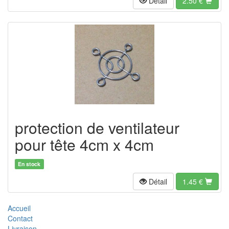
Détail
2.50
€
protection de ventilateur
pour tête 4cm x 4cm
En stock
Détail
1.45
€
Accueil
Contact
Livraison