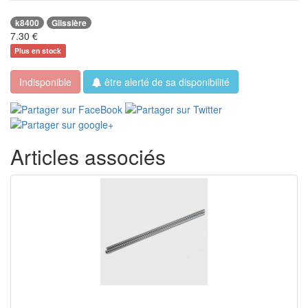
k8400
Glissière
7.30
€
Plus en stock
Indisponible
être alerté de sa disponibilité
Articles associés