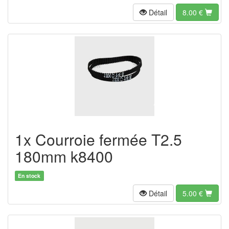
Détail
8.00
€
1x Courroie fermée T2.5
180mm k8400
En stock
Détail
5.00
€