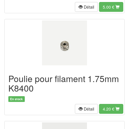
Détail
5.00
€
Poulie pour filament 1.75mm
K8400
En stock
Détail
4.20
€