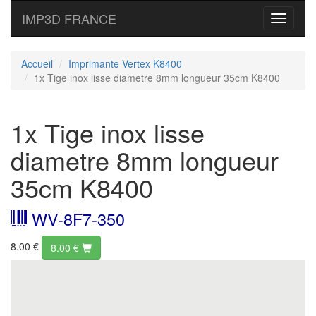
IMP3D FRANCE
Toggle
navigati
Accueil
Imprimante Vertex K8400
1x Tige inox lisse diametre 8mm longueur 35cm K8400
1x Tige inox lisse
diametre 8mm longueur
35cm K8400
WV-8F7-350
8.00 €
8.00
€