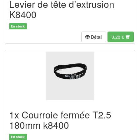
Levier de tête d’extrusion
K8400
En stock
Détail
3.20
€
1x Courroie fermée T2.5
180mm k8400
En stock