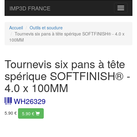
IMP3D FRANCE
Toggle
navigati
Accueil
Outils et soudure
Tournevis six pans à tête spérique SOFTFINISH® - 4.0 x
100MM
Tournevis six pans à tête
spérique SOFTFINISH® -
4.0 x 100MM
WH26329
5.90 €
5.90
€