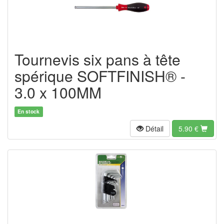
Tournevis six pans à tête
spérique SOFTFINISH® -
3.0 x 100MM
En stock
Détail
5.90
€