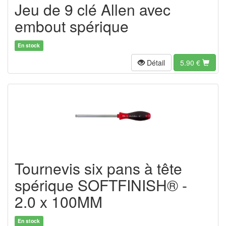
Jeu de 9 clé Allen avec
embout spérique
En stock
Détail
5.90
€
Tournevis six pans à tête
spérique SOFTFINISH® -
2.0 x 100MM
En stock