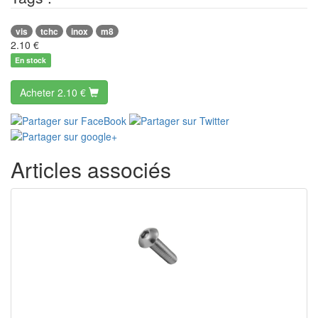
vis
tchc
inox
m8
2.10
€
En stock
Acheter
2.10 €
Articles associés