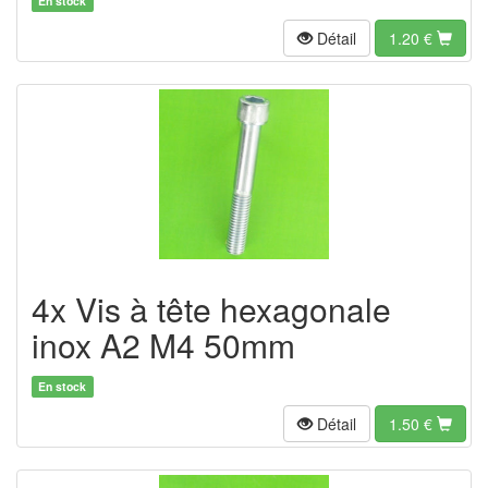
En stock
Détail
1.20
€
4x Vis à tête hexagonale
inox A2 M4 50mm
En stock
Détail
1.50
€