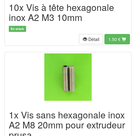
10x Vis à tête hexagonale
inox A2 M3 10mm
En stock
Détail
1.50
€
1x Vis sans hexagonale inox
A2 M8 20mm pour extrudeur
prusa