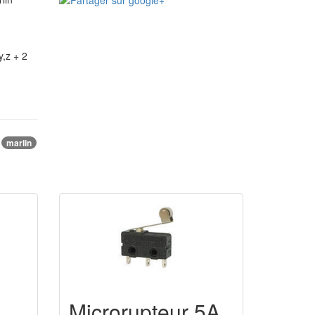
,z + 2
marlin
Microrupteur 5A