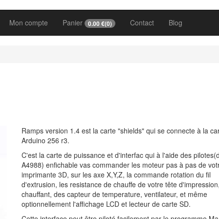
Mon compte
Panier
Contact
Blog
0.00
€(
0
)
Ramps version 1.4 est la carte "shields" qui se connecte à la ca
Arduino 256 r3.
C'est la carte de puissance et d'interfac qui à l'aide des pilotes(
A4988) enfichable vas commander les moteur pas à pas de vot
imprimante 3D, sur les axe X,Y,Z, la commande rotation du fil
d'extrusion, les resistance de chauffe de votre tête d'impression, 
chauffant, des capteur de temperature, ventilateur, et même
optionnellement l'affichage LCD et lecteur de carte SD.
Cette interface peut être piloté facilement par le programme Mar