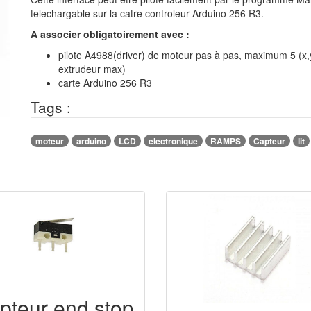
telechargable sur la catre controleur Arduino 256 R3.
A associer obligatoirement avec :
pilote A4988(driver) de moteur pas à pas, maximum 5 (x,y
extrudeur max)
carte Arduino 256 R3
Tags :
moteur
arduino
LCD
electronique
RAMPS
Capteur
lit
pteur end stop