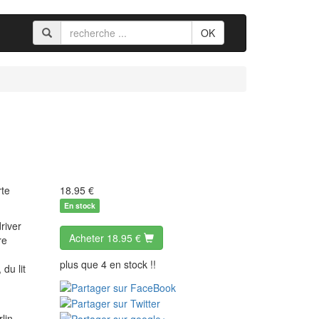
OK
rte
18.95
€
En stock
driver
Acheter
18.95 €
re
plus que 4 en stock !!
du lit
lin