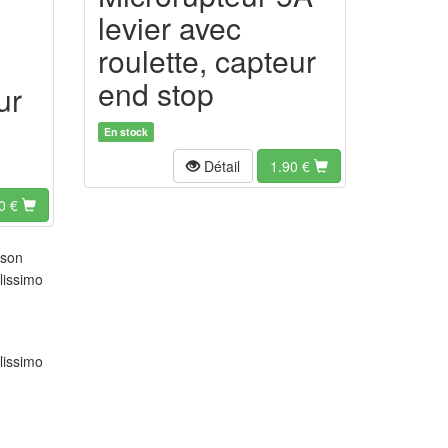
levier avec
roulette, capteur
end stop
ur
En stock
Détail
1.90
€
0
€
ison