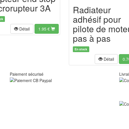
crorupteur 3A
Radiateur
adhésif pour
ck
pilote de mote
Détail
1.95
€
pas à pas
En stock
Détail
0.7
Paiement sécurisé
Livra