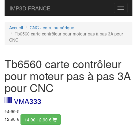
IMP3D FRANCE
Toggle
navigati
Accueil
CNC - com. numérique
Tb6560 carte contrôleur pour moteur pas à pas 3A pour
CNC
Tb6560 carte contrôleur
pour moteur pas à pas 3A
pour CNC
VMA333
14.90 €
12.90 €
14.90
12.90
€