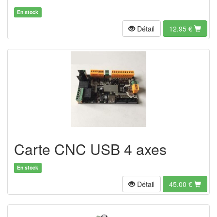
En stock
Détail
12.95
€
Carte CNC USB 4 axes
En stock
Détail
45.00
€