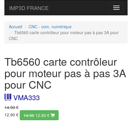
IMP3D FRANCE
Toggle
navigati
Accueil
CNC - com. numérique
Tb6560 carte contrôleur pour moteur pas à pas 3A pour
CNC
Tb6560 carte contrôleur
pour moteur pas à pas 3A
pour CNC
VMA333
14.90 €
12.90 €
14.90
12.90
€