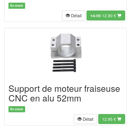
En stock
Détail
14.90
12.90
€
Support de moteur fraiseuse
CNC en alu 52mm
En stock
Détail
12.95
€