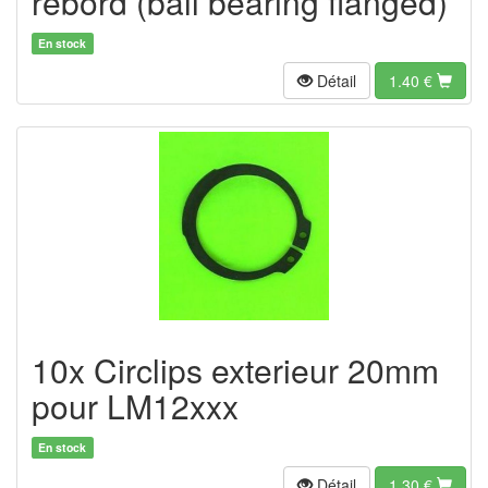
rebord (ball bearing flanged)
En stock
Détail
1.40
€
10x Circlips exterieur 20mm
pour LM12xxx
En stock
Détail
1.30
€