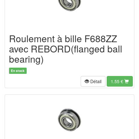
Roulement à bille F688ZZ
avec REBORD(flanged ball
bearing)
En stock
Détail
1.55
€