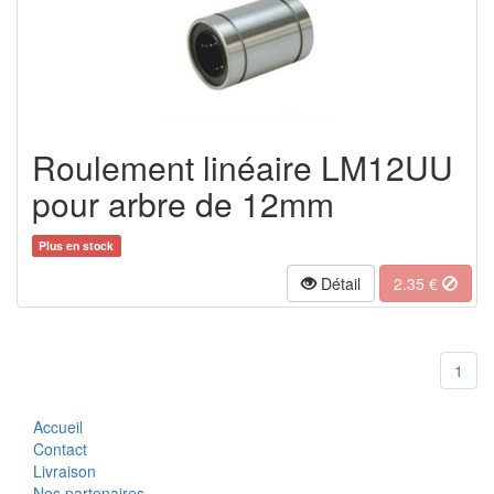
Roulement linéaire LM12UU
pour arbre de 12mm
Plus en stock
Détail
2.35
€
1
Accueil
Contact
Livraison
Nos partenaires