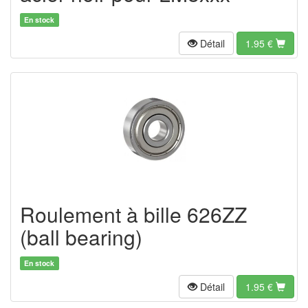
En stock
Détail
1.95
€
Roulement à bille 626ZZ
(ball bearing)
En stock
Détail
1.95
€