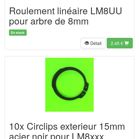
Roulement linéaire LM8UU
pour arbre de 8mm
En stock
Détail
2.45
€
10x Circlips exterieur 15mm
acier noir pour LM8xxx