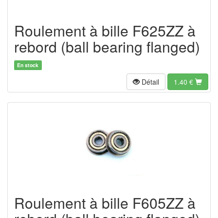
Roulement à bille F625ZZ à
rebord (ball bearing flanged)
En stock
Détail
1.40
€
Roulement à bille F605ZZ à