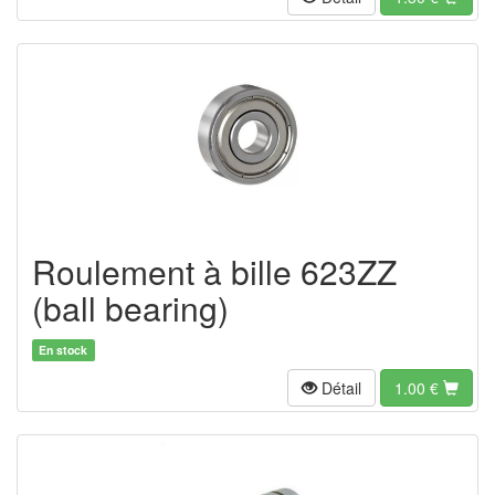
Roulement à bille 623ZZ
(ball bearing)
En stock
Détail
1.00
€