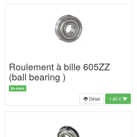
Roulement à bille 605ZZ
(ball bearing )
En stock
Détail
1.80
€