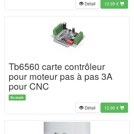
Détail
12.95
€
Tb6560 carte contrôleur
pour moteur pas à pas 3A
pour CNC
En stock
Détail
12.90 €