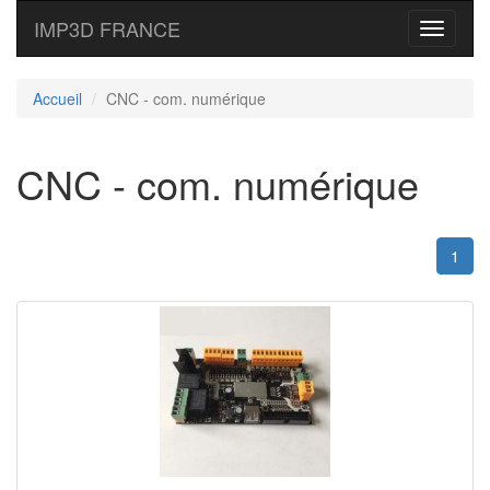
IMP3D FRANCE
Toggle
navigati
Accueil
CNC - com. numérique
CNC - com. numérique
1