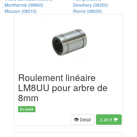
Monthermé (08800)
Donchery (08350)
Mouzon (08210)
Rocroi (08230)
Roulement linéaire
LM8UU pour arbre de
8mm
En stock
Détail
2.45
€