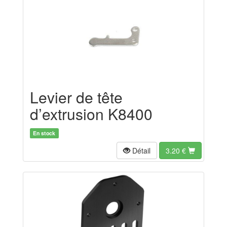
Levier de tête
d’extrusion K8400
En stock
Détail
3.20
€