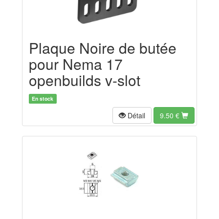
Plaque Noire de butée
pour Nema 17
openbuilds v-slot
En stock
Détail
9.50
€