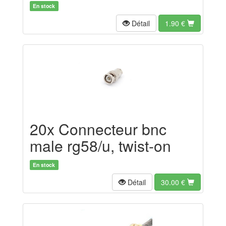
En stock
Détail
1.90
€
20x Connecteur bnc
male rg58/u, twist-on
En stock
Détail
30.00
€