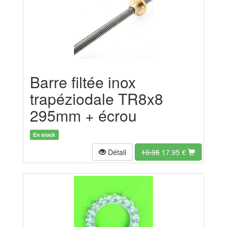
Barre filtée inox
trapéziodale TR8x8
295mm + écrou
En stock
Détail
19.95
17.95
€