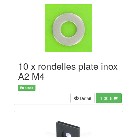
10 x rondelles plate inox
A2 M4
En stock
Détail
1.00
€