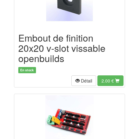
Embout de finition
20x20 v-slot vissable
openbuilds
En stock
Détail
2.00
€