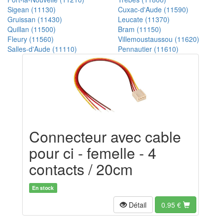
Sigean (11130)
Cuxac-d'Aude (11590)
Gruissan (11430)
Leucate (11370)
Quillan (11500)
Bram (11150)
Fleury (11560)
Villemoustaussou (11620)
Salles-d'Aude (11110)
Pennautier (11610)
Connecteur avec cable
pour ci - femelle - 4
contacts / 20cm
En stock
Détail
0.95
€