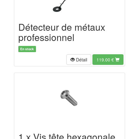
Détecteur de métaux
professionnel
En stock
Détail
119.00
€
1 x Vis tête hexagonale