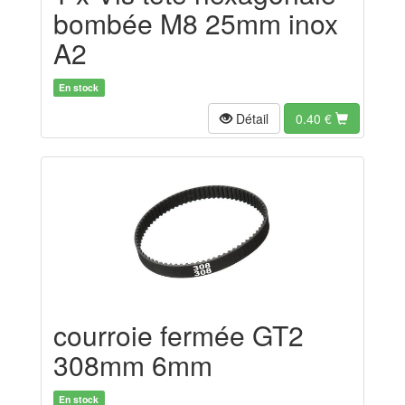
bombée M8 25mm inox
A2
En stock
Détail
0.40
€
courroie fermée GT2
308mm 6mm
En stock