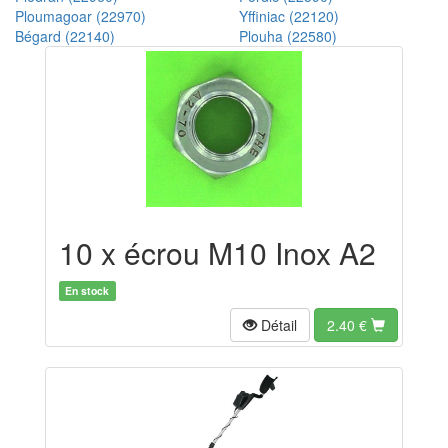
Ploumagoar (22970)
Yffiniac (22120)
Bégard (22140)
Plouha (22580)
10 x écrou M10 Inox A2
En stock
Détail
2.40
€