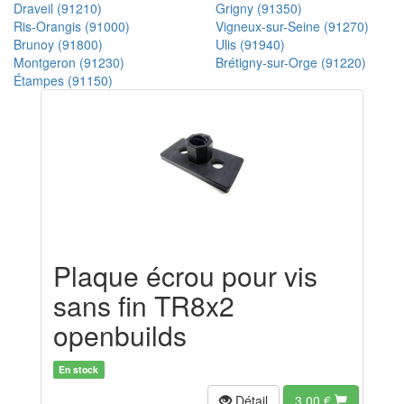
Draveil (91210)
Grigny (91350)
Ris-Orangis (91000)
Vigneux-sur-Seine (91270)
Brunoy (91800)
Ulis (91940)
Montgeron (91230)
Brétigny-sur-Orge (91220)
Étampes (91150)
Plaque écrou pour vis
sans fin TR8x2
openbuilds
En stock
Détail
3.00
€