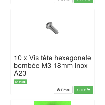
10 x Vis tête hexagonale
bombée M3 18mm inox
A23
En stock
Détail
1.60
€