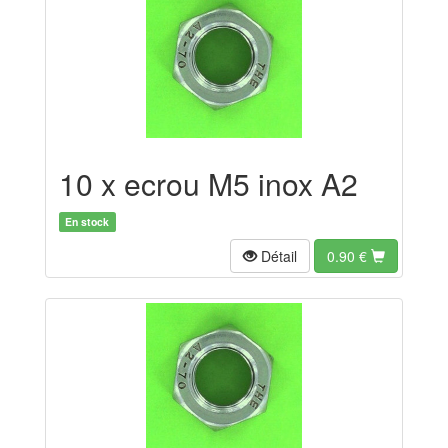
10 x ecrou M5 inox A2
En stock
Détail
0.90
€