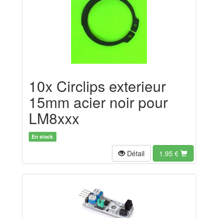
10x Circlips exterieur
15mm acier noir pour
LM8xxx
En stock
Détail
1.95
€