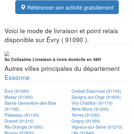
Référencer son activité gratuitement
Voici le mode de livraison et point relais
disponible sur Évry ( 91090 ).
So Colissimo
Livraison à votre domicile en 48H
Autres villes principales du département
Essonne
Évry (91090)
Corbeil-Essonnes (91100)
Massy (91300)
Savigny-sur-Orge (91600)
Sainte-Geneviève-des-Bois
Viry-Châtillon (91170)
(91700)
Athis-Mons (91200)
Palaiseau (91120)
Yerres (91330)
Draveil (91210)
Grigny (91350)
Ris-Orangis (91000)
Vigneux-sur-Seine (91270)
Brunoy (91800)
Ulis (91940)