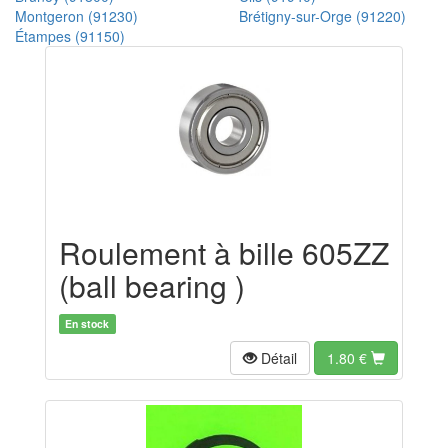
Montgeron (91230)
Brétigny-sur-Orge (91220)
Étampes (91150)
Roulement à bille 605ZZ
(ball bearing )
En stock
Détail
1.80
€