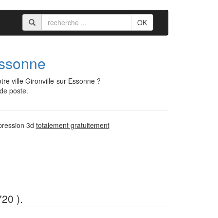
OK
ssonne
e ville Gironville-sur-Essonne ?
 de poste.
mpression 3d
totalement gratuitement
720 ).