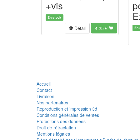
+vis
p
E
En stock
Détail
4.25
€
En 
Accueil
Contact
Livraison
Nos partenaires
Reproduction et impression 3d
Conditions générales de ventes
Protections des données
Droit de rétractation
Mentions légales
Pièce détaché pour Imprimante 3D près de chez vo