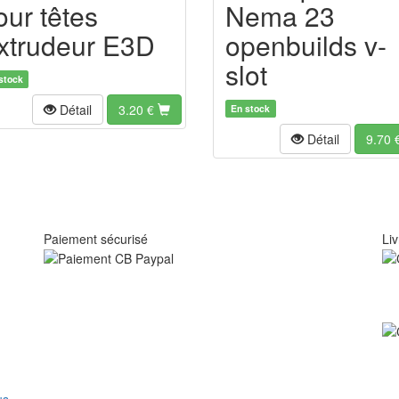
our têtes
Nema 23
xtrudeur E3D
openbuilds v-
slot
stock
Détail
3.20
€
En stock
Détail
9.70
Paiement sécurisé
Liv
us