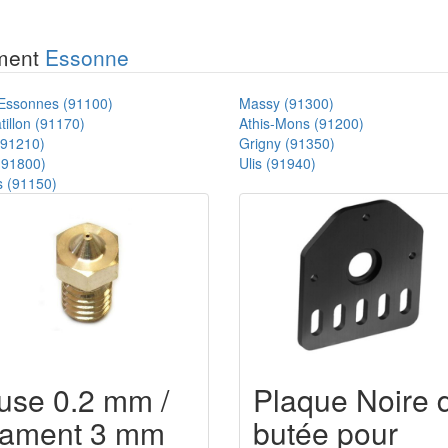
ement
Essonne
-Essonnes (91100)
Massy (91300)
tillon (91170)
Athis-Mons (91200)
(91210)
Grigny (91350)
(91800)
Ulis (91940)
 (91150)
use 0.2 mm /
Plaque Noire 
ilament 3 mm
butée pour