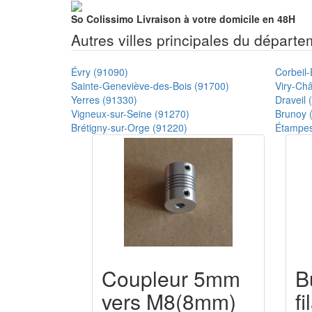
So Colissimo
Livraison à votre domicile en 48H
Autres villes principales du départ
Évry (91090)
Corbeil
Sainte-Geneviève-des-Bois (91700)
Viry-Châ
Yerres (91330)
Draveil 
Vigneux-sur-Seine (91270)
Brunoy 
Brétigny-sur-Orge (91220)
Étampes
Coupleur 5mm
B
vers M8(8mm)
f