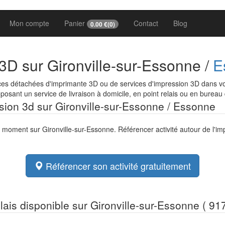
Mon compte
Panier
Contact
Blog
0.00
€(
0
)
3D sur Gironville-sur-Essonne /
E
es détachées d'imprimante 3D ou de services d'impression 3D dans votr
osant un service de livraison à domicile, en point relais ou en bureau
ssion 3d sur Gironville-sur-Essonne / Essonne
e moment sur Gironville-sur-Essonne. Référencer activité autour de l'i
Référencer son activité gratuitement
elais disponible sur Gironville-sur-Essonne ( 91