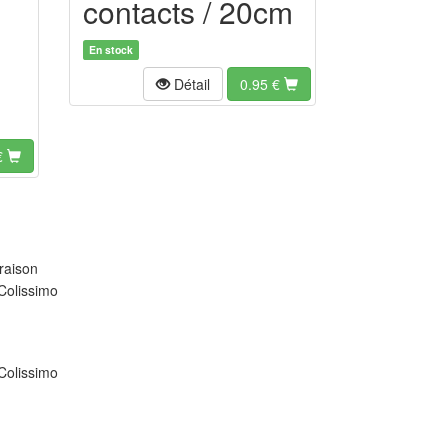
contacts / 20cm
En stock
Détail
0.95
€
€
raison