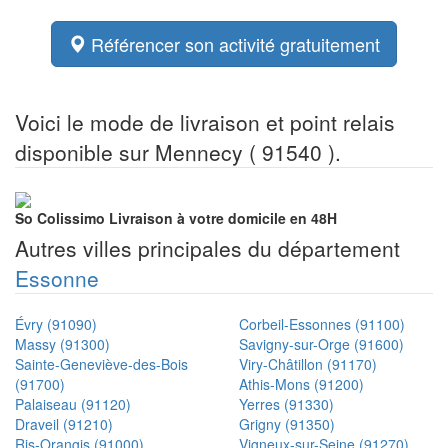
Référencer son activité gratuitement
Voici le mode de livraison et point relais
disponible sur Mennecy ( 91540 ).
So Colissimo
Livraison à votre domicile en 48H
Autres villes principales du département
Essonne
Évry (91090)
Corbeil-Essonnes (91100)
Massy (91300)
Savigny-sur-Orge (91600)
Sainte-Geneviève-des-Bois
Viry-Châtillon (91170)
(91700)
Athis-Mons (91200)
Palaiseau (91120)
Yerres (91330)
Draveil (91210)
Grigny (91350)
Ris-Orangis (91000)
Vigneux-sur-Seine (91270)