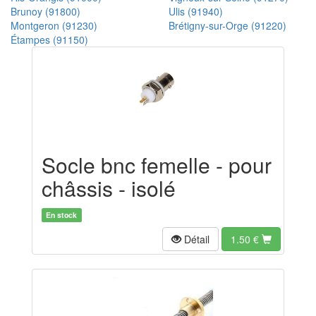
Brunoy (91800)
Ulis (91940)
Montgeron (91230)
Brétigny-sur-Orge (91220)
Étampes (91150)
Socle bnc femelle - pour
châssis - isolé
En stock
Détail
1.50
€