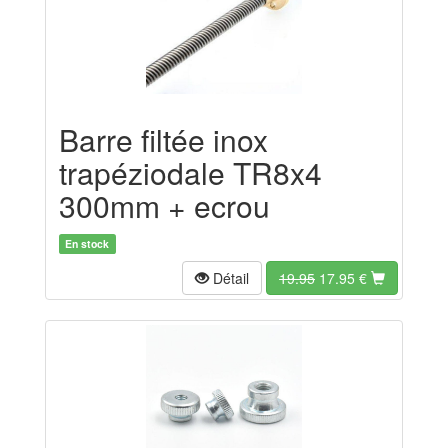
Barre filtée inox
trapéziodale TR8x4
300mm + ecrou
En stock
Détail
19.95
17.95
€