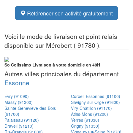
Référencer son activité gratuitement
Voici le mode de livraison et point relais
disponible sur Mérobert ( 91780 ).
So Colissimo
Livraison à votre domicile en 48H
Autres villes principales du département
Essonne
Évry (91090)
Corbeil-Essonnes (91100)
Massy (91300)
Savigny-sur-Orge (91600)
Sainte-Geneviève-des-Bois
Viry-Châtillon (91170)
(91700)
Athis-Mons (91200)
Palaiseau (91120)
Yerres (91330)
Draveil (91210)
Grigny (91350)
Ris-Orangis (91000)
Vigneux-sur-Seine (91270)