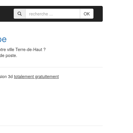
OK
pe
re ville Terre-de-Haut ?
 de poste.
ssion 3d
totalement gratuitement