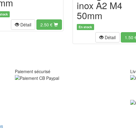
mm
inox A2 M4
50mm
stock
Détail
2.50
€
En stock
Détail
1.50
Paiement sécurisé
Liv
us