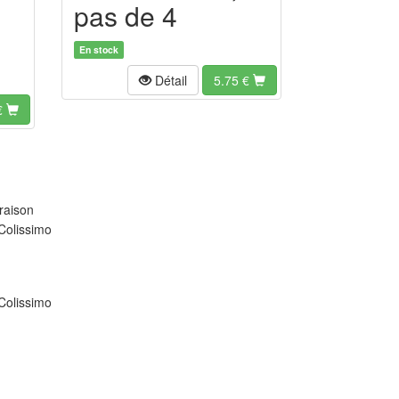
pas de 4
En stock
Détail
5.75
€
€
raison