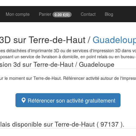
Mon compte
Panier
Contact
Blog
0.00
€(
0
)
 3D sur Terre-de-Haut /
Guadelou
ces détachées d'imprimante 3D ou de services d'impression 3D dans vot
osant un service de livraison à domicile, en point relais ou en bureau
ession 3d sur Terre-de-Haut / Guadeloupe
our le moment sur Terre-de-Haut. Référencer activité autour de l'impre
Référencer son activité gratuitement
elais disponible sur Terre-de-Haut ( 97137 ).