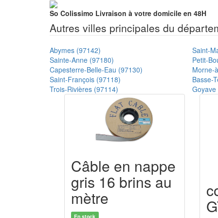
So Colissimo
Livraison à votre domicile en 48H
Autres villes principales du départ
Abymes (97142)
Saint-Ma
Sainte-Anne (97180)
Petit-Bo
Capesterre-Belle-Eau (97130)
Morne-à
Saint-François (97118)
Basse-T
Trois-Rivières (97114)
Goyave 
Câble en nappe
gris 16 brins au
c
mètre
G
En stock