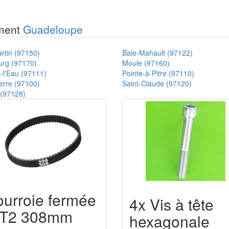
ement
Guadeloupe
rtin (97150)
Baie-Mahault (97122)
urg (97170)
Moule (97160)
-l'Eau (97111)
Pointe-à-Pitre (97110)
erre (97100)
Saint-Claude (97120)
(97128)
ourroie fermée
4x Vis à tête
T2 308mm
hexagonale