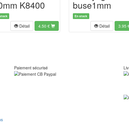
0mm K8400
buse1mm
stock
En stock
Détail
4.50
€
Détail
3.95
Paiement sécurisé
Liv
us