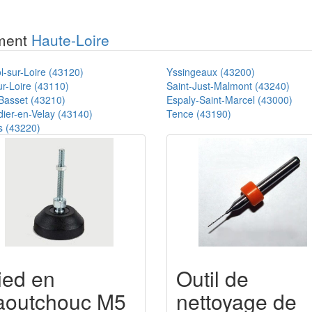
ement
Haute-Loire
l-sur-Loire (43120)
Yssingeaux (43200)
r-Loire (43110)
Saint-Just-Malmont (43240)
Basset (43210)
Espaly-Saint-Marcel (43000)
dier-en-Velay (43140)
Tence (43190)
s (43220)
ied en
Outil de
aoutchouc M5
nettoyage de