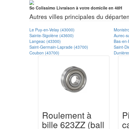
So Colissimo
Livraison à votre domicile en 48H
Autres villes principales du départ
Le Puy-en-Velay (43000)
Monistro
Sainte-Sigolène (43600)
Aurec-su
Langeac (43300)
Bas-en-
Saint-Germain-Laprade (43700)
Saint-Di
Coubon (43700)
Dunière
Roulement à
P
bille 623ZZ (ball
c