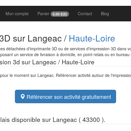
Mon compte
Panier
Contact
Blog
0.00
€(
0
)
 3D sur Langeac /
Haute-Loire
ces détachées d'imprimante 3D ou de services d'impression 3D dans vo
osant un service de livraison à domicile, en point relais ou en bureau
ssion 3d sur Langeac / Haute-Loire
e pour le moment sur Langeac. Référencer activité autour de l'impressi
Référencer son activité gratuitement
elais disponible sur Langeac ( 43300 ).