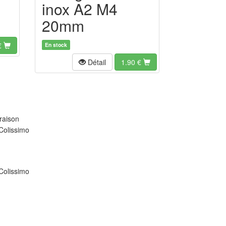
inox A2 M4
20mm
€
En stock
Détail
1.90
€
raison