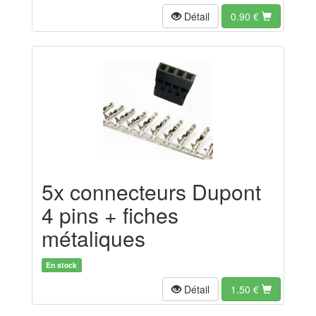
Détail
0.90
€
5x connecteurs Dupont
4 pins + fiches
métaliques
En stock
Détail
1.50
€