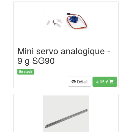
Mini servo analogique -
9 g SG90
En stock
Détail
4.95
€