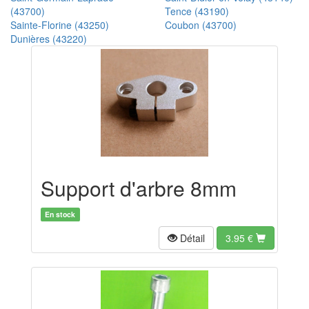
(43700)
Tence (43190)
Sainte-Florine (43250)
Coubon (43700)
Dunières (43220)
Support d'arbre 8mm
En stock
Détail
3.95
€