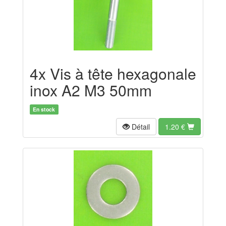
4x Vis à tête hexagonale
inox A2 M3 50mm
En stock
Détail
1.20
€