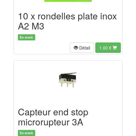
10 x rondelles plate inox
A2 M3
En stock
Détail
1.00
€
Capteur end stop
microrupteur 3A
En stock