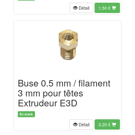
Détail
1.50
€
Buse 0.5 mm / filament
3 mm pour têtes
Extrudeur E3D
En stock
Détail
3.20
€