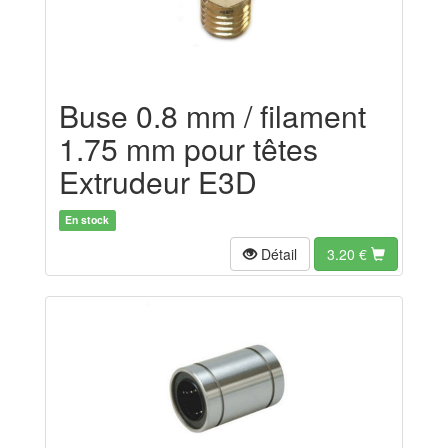
Buse 0.8 mm / filament
1.75 mm pour têtes
Extrudeur E3D
En stock
Détail
3.20
€