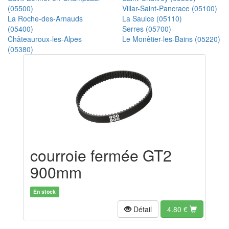
(05500)
Villar-Saint-Pancrace (05100)
La Roche-des-Arnauds
La Saulce (05110)
(05400)
Serres (05700)
Châteauroux-les-Alpes
Le Monêtier-les-Bains (05220)
(05380)
courroie fermée GT2
900mm
En stock
Détail
4.80
€