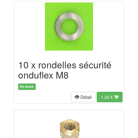
10 x rondelles sécurité
onduflex M8
En stock
Détail
1.20
€