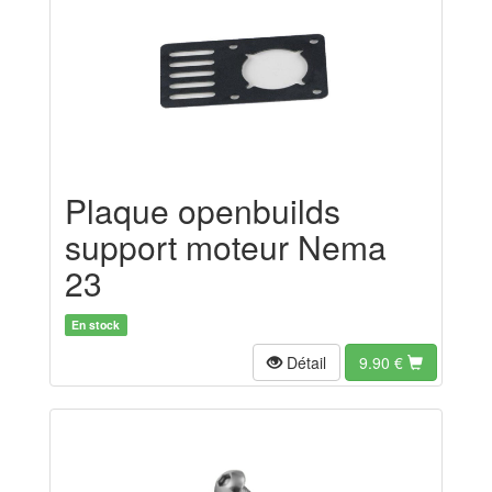
Plaque openbuilds
support moteur Nema
23
En stock
Détail
9.90
€