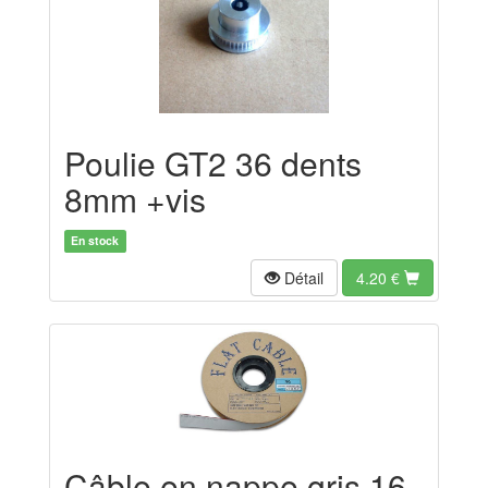
Poulie GT2 36 dents
8mm +vis
En stock
Détail
4.20
€
Câble en nappe gris 16