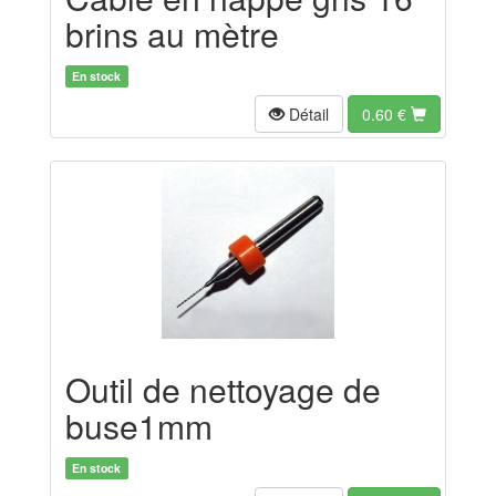
brins au mètre
En stock
Détail
0.60
€
Outil de nettoyage de
buse1mm
En stock