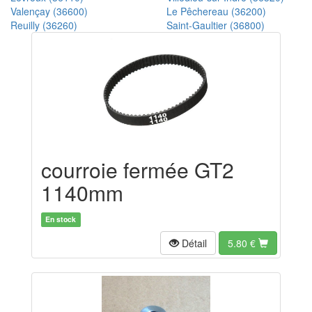
Valençay (36600)
Le Pêchereau (36200)
Reuilly (36260)
Saint-Gaultier (36800)
courroie fermée GT2
1140mm
En stock
Détail
5.80
€