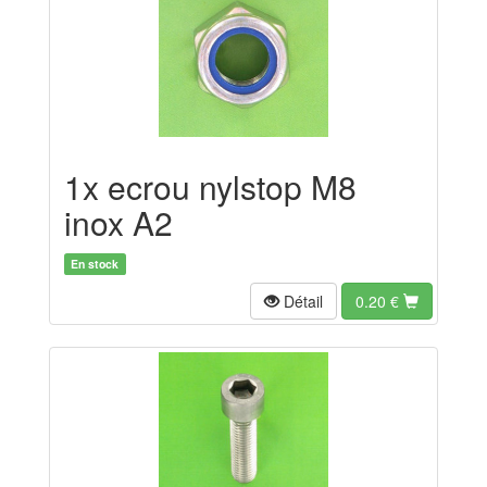
1x ecrou nylstop M8
inox A2
En stock
Détail
0.20
€