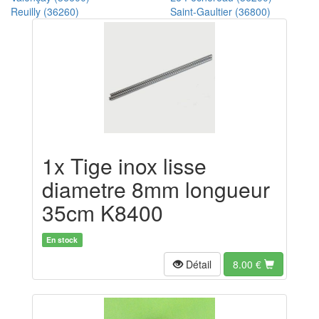
Reuilly (36260)
Saint-Gaultier (36800)
1x Tige inox lisse
diametre 8mm longueur
35cm K8400
En stock
Détail
8.00
€