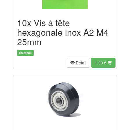
10x Vis à tête
hexagonale inox A2 M4
25mm
En stock
Détail
1.90
€