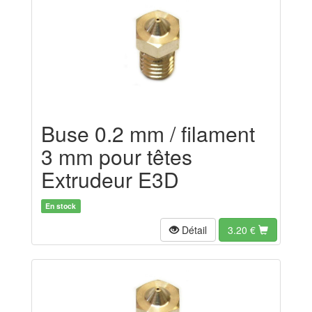
Buse 0.2 mm / filament
3 mm pour têtes
Extrudeur E3D
En stock
Détail
3.20
€