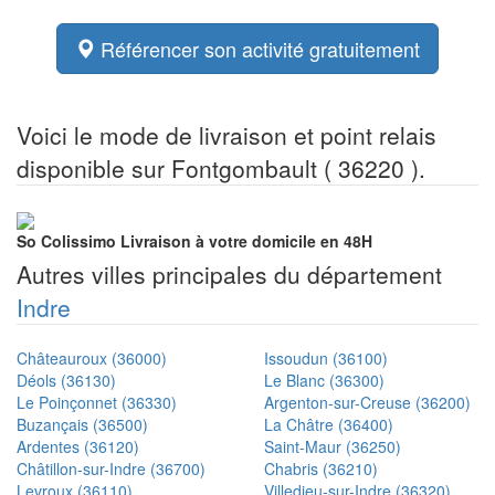
Référencer son activité gratuitement
Voici le mode de livraison et point relais
disponible sur Fontgombault ( 36220 ).
So Colissimo
Livraison à votre domicile en 48H
Autres villes principales du département
Indre
Châteauroux (36000)
Issoudun (36100)
Déols (36130)
Le Blanc (36300)
Le Poinçonnet (36330)
Argenton-sur-Creuse (36200)
Buzançais (36500)
La Châtre (36400)
Ardentes (36120)
Saint-Maur (36250)
Châtillon-sur-Indre (36700)
Chabris (36210)
Levroux (36110)
Villedieu-sur-Indre (36320)