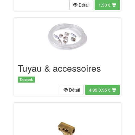
Détail
1.90
€
Tuyau & accessoires
En stock
Détail
4.95
3.95
€