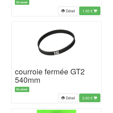
En stock
Détail
1.50
€
courroie fermée GT2
540mm
En stock
Détail
2.60
€