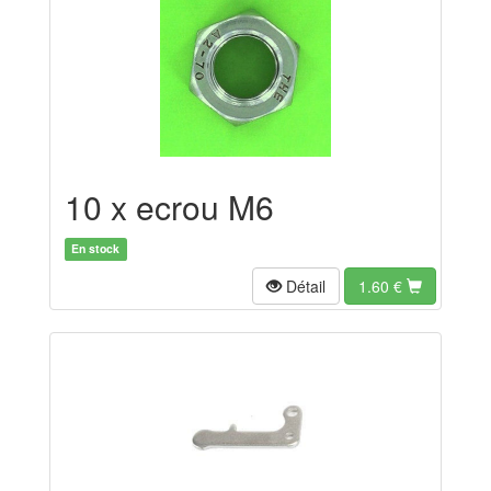
10 x ecrou M6
En stock
Détail
1.60
€