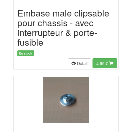
Embase male clipsable
pour chassis - avec
interrupteur & porte-
fusible
En stock
Détail
4.95
€