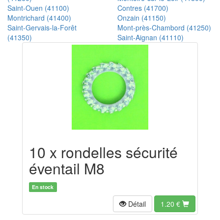
Saint-Ouen (41100)
Contres (41700)
Montrichard (41400)
Onzain (41150)
Saint-Gervais-la-Forêt
Mont-près-Chambord (41250)
(41350)
Saint-Aignan (41110)
10 x rondelles sécurité
éventail M8
En stock
Détail
1.20
€