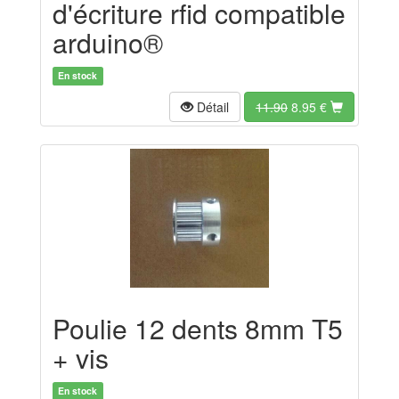
d'écriture rfid compatible
arduino®
En stock
Détail
11.90
8.95
€
Poulie 12 dents 8mm T5
+ vis
En stock