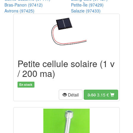
Bras-Panon (97412)
Petite-Île (97429)
Avirons (97425)
Salazie (97433)
Petite cellule solaire (1 v
/ 200 ma)
En stock
Détail
3.50
3.15
€