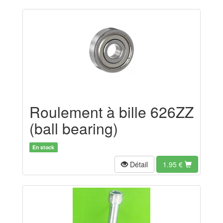
Roulement à bille 626ZZ
(ball bearing)
En stock
Détail
1.95
€