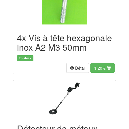
4x Vis à tête hexagonale
inox A2 M3 50mm
En stock
Détail
1.20
€
Détecteur de métaux