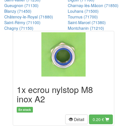
Gueugnon (71130)
Charnay-lès-Mâcon (71850)
Blanzy (71450)
Louhans (71500)
Châtenoy-le-Royal (71880)
Tournus (71700)
Saint-Rémy (71100)
Saint-Marcel (71380)
Chagny (71150)
Montchanin (71210)
1x ecrou nylstop M8
inox A2
En stock
Détail
0.20
€