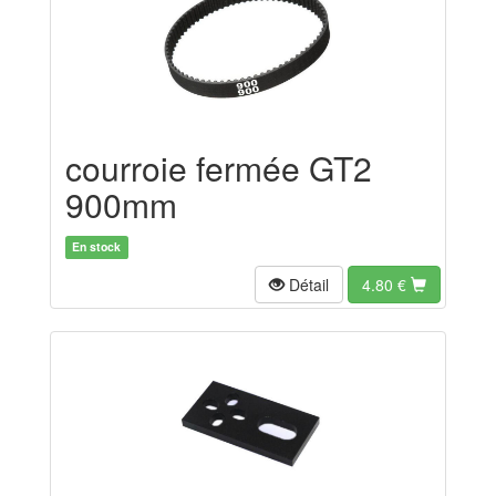
courroie fermée GT2
900mm
En stock
Détail
4.80
€