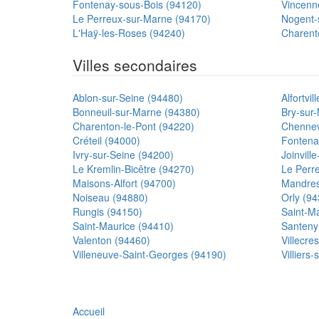
Fontenay-sous-Bois (94120)
Vincenn
Le Perreux-sur-Marne (94170)
Nogent-
L'Haÿ-les-Roses (94240)
Charent
Villes secondaires
Ablon-sur-Seine (94480)
Alfortvil
Bonneuil-sur-Marne (94380)
Bry-sur
Charenton-le-Pont (94220)
Chennev
Créteil (94000)
Fontena
Ivry-sur-Seine (94200)
Joinvill
Le Kremlin-Bicêtre (94270)
Le Perr
Maisons-Alfort (94700)
Mandres
Noiseau (94880)
Orly (94
Rungis (94150)
Saint-M
Saint-Maurice (94410)
Santeny
Valenton (94460)
Villecre
Villeneuve-Saint-Georges (94190)
Villiers
Accueil