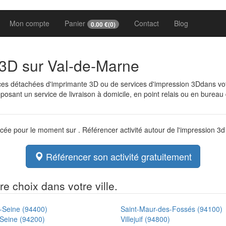
Mon compte
Panier
Contact
Blog
0.00
€(
0
)
 3D sur Val-de-Marne
èces détachées d'imprimante 3D ou de services d'impression 3Ddans v
osant un service de livraison à domicile, en point relais ou en bureau
ncée pour le moment sur . Référencer activité autour de l'impression 3
Référencer son activité gratuitement
e choix dans votre ville.
r-Seine (94400)
Saint-Maur-des-Fossés (94100)
-Seine (94200)
Villejuif (94800)