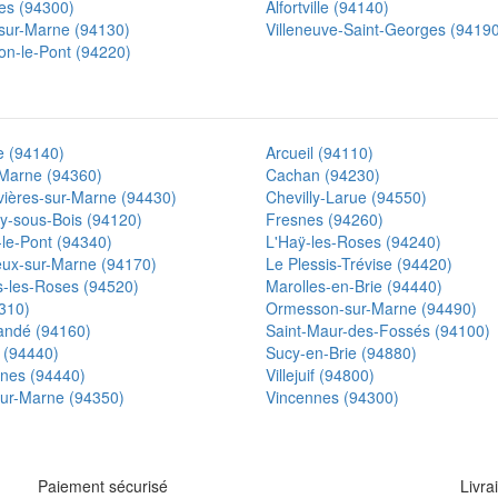
es (94300)
Alfortville (94140)
sur-Marne (94130)
Villeneuve-Saint-Georges (9419
on-le-Pont (94220)
le (94140)
Arcueil (94110)
-Marne (94360)
Cachan (94230)
ières-sur-Marne (94430)
Chevilly-Larue (94550)
y-sous-Bois (94120)
Fresnes (94260)
e-le-Pont (94340)
L'Haÿ-les-Roses (94240)
eux-sur-Marne (94170)
Le Plessis-Trévise (94420)
-les-Roses (94520)
Marolles-en-Brie (94440)
310)
Ormesson-sur-Marne (94490)
andé (94160)
Saint-Maur-des-Fossés (94100)
 (94440)
Sucy-en-Brie (94880)
snes (94440)
Villejuif (94800)
-sur-Marne (94350)
Vincennes (94300)
Paiement sécurisé
Livra