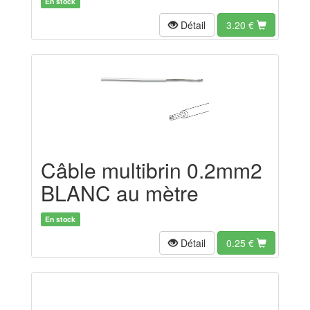
En stock
Détail
3.20
€
Câble multibrin 0.2mm2
BLANC au mètre
En stock
Détail
0.25
€