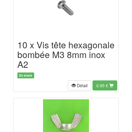
10 x Vis tête hexagonale
bombée M3 8mm inox
A2
En stock
Détail
0.95
€