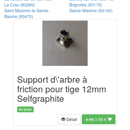
La Crau (83260)
Brignoles (83170)
Saint-Maximin-la-Sainte-
Sainte-Maxime (83120)
Baume (83470)
Support d\'arbre à
friction pour tige 12mm
Selfgraphite
En stock
Détail
4.95
3.95
€