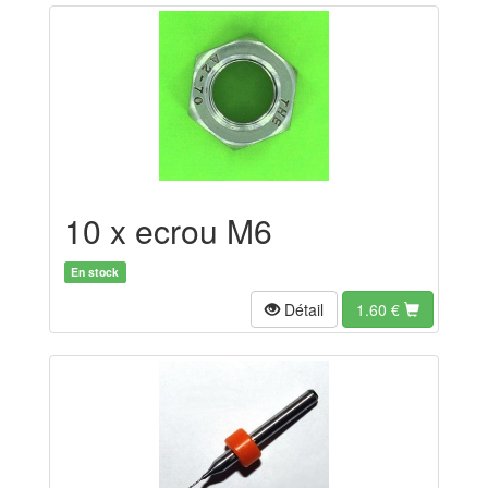
10 x ecrou M6
En stock
Détail
1.60
€