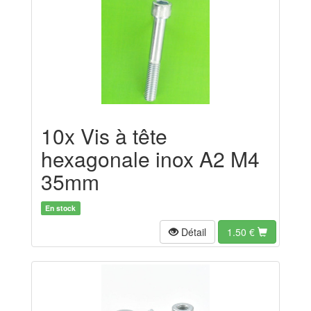
10x Vis à tête
hexagonale inox A2 M4
35mm
En stock
Détail
1.50
€