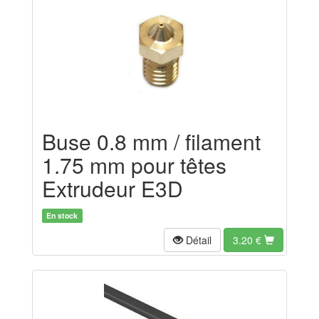
Buse 0.8 mm / filament
1.75 mm pour têtes
Extrudeur E3D
En stock
Détail
3.20
€