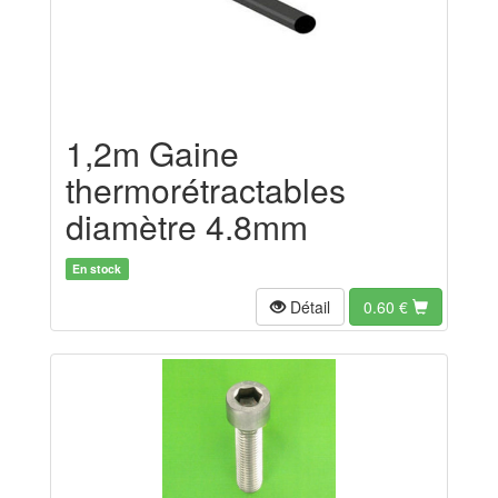
1,2m Gaine
thermorétractables
diamètre 4.8mm
En stock
Détail
0.60
€