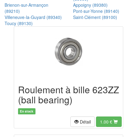
Brienon-sur-Armançon
Appoigny (89380)
(89210)
Pont-sur-Yonne (89140)
Villeneuve-la-Guyard (89340)
Saint-Clément (89100)
Toucy (89130)
Roulement à bille 623ZZ
(ball bearing)
En stock
Détail
1.00
€