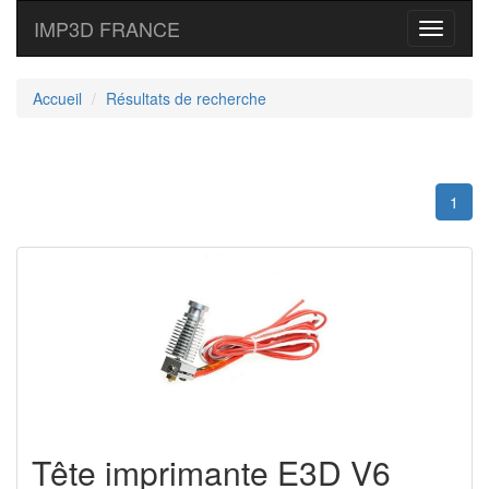
IMP3D FRANCE
Toggle
navigati
Accueil
Résultats de recherche
1
Tête imprimante E3D V6